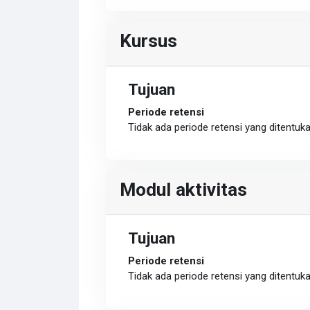
Kursus
Tujuan
Periode retensi
Tidak ada periode retensi yang ditentuk
Modul aktivitas
Tujuan
Periode retensi
Tidak ada periode retensi yang ditentuk