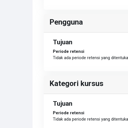
Pengguna
Tujuan
Periode retensi
Tidak ada periode retensi yang ditentuk
Kategori kursus
Tujuan
Periode retensi
Tidak ada periode retensi yang ditentuk