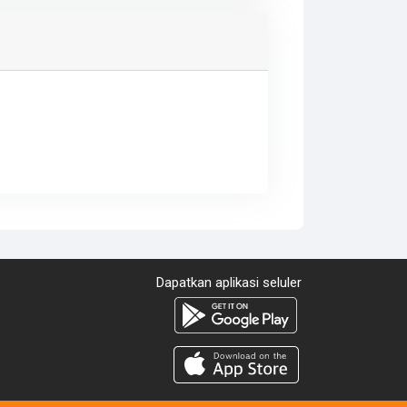
Dapatkan aplikasi seluler